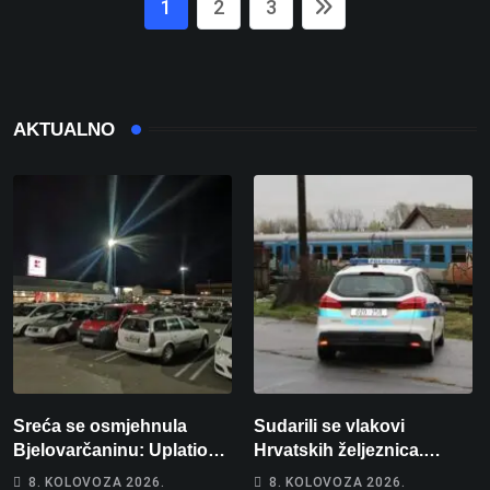
1
2
3
AKTUALNO
Sreća se osmjehnula
Sudarili se vlakovi
Bjelovarčaninu: Uplatio
Hrvatskih željeznica.
samo 4 eura, a osvojio
Šestero osoba teško
8. KOLOVOZA 2026.
8. KOLOVOZA 2026.