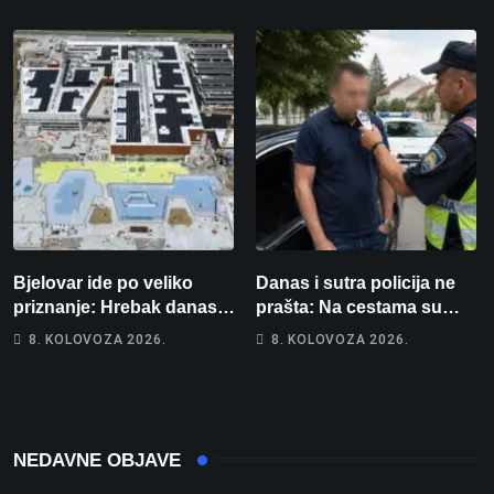
više od 80 tisuća eura
ozlijeđeno, mlađa žena na
intenzivnoj
Bjelovar ide po veliko
Danas i sutra policija ne
priznanje: Hrebak danas u
prašta: Na cestama su
Parizu predstavlja
posebno na meti ovi
8. KOLOVOZA 2026.
8. KOLOVOZA 2026.
Wellovar za domaćina
prekršaji
Europskog prvenstva
NEDAVNE OBJAVE