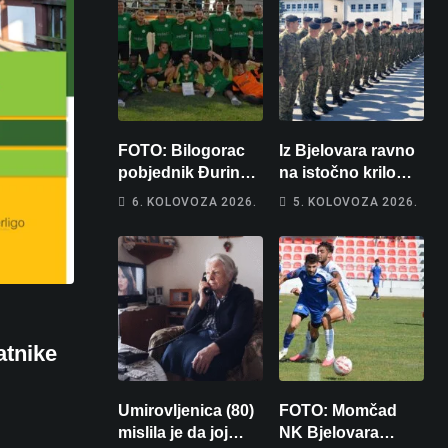
FOTO: Bilogorac
Iz Bjelovara ravno
pobjednik Đurinog
na istočno krilo
memorijala
NATO-a: Evo kamo
6. KOLOVOZA 2026.
5. KOLOVOZA 2026.
odlazi 82 hrvatska
vojnika i 6
vojnikinja
atnike
Umirovljenica (80)
FOTO: Momčad
mislila je da joj
NK Bjelovara