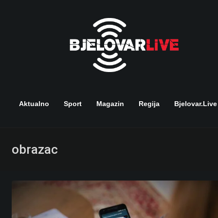
Skip
to
content
Aktualno
Sport
Magazin
Regija
Bjelovar.live
obrazac