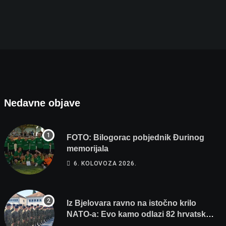
Nedavne objave
FOTO: Bilogorac pobjednik Đurinog
memorijala
6. KOLOVOZA 2026.
Iz Bjelovara ravno na istočno krilo
NATO-a: Evo kamo odlazi 82 hrvatska
vojnika i 6 vojnikinja