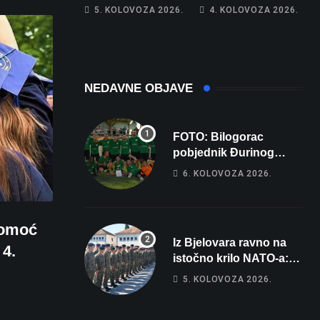
piše kći pa ostala
poprima jesenski
5. KOLOVOZA 2026.
4. KOLOVOZA 2026.
bez 1000 eura
izgled
NEDAVNE OBJAVE
FOTO: Bilogorac
pobjednik Đurinog
memorijala
6. KOLOVOZA 2026.
pomoć
Iz Bjelovara ravno na
 4.
istočno krilo NATO-a:
Evo kamo odlazi 82
5. KOLOVOZA 2026.
hrvatska vojnika i 6
vojnikinja