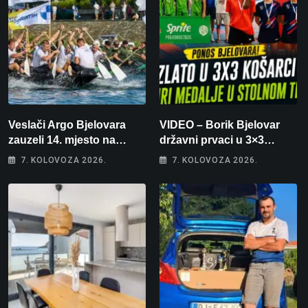
Veslači Argo Bjelovara
VIDEO – Borik Bjelovar
zauzeli 14. mjesto na
državni prvaci u 3×3
brzincu
košarci, Klara Končar je
7. KOLOVOZA 2026.
7. KOLOVOZA 2026.
prvakinja Hrvatske u
stolnom tenisu!