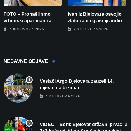
FOTO – Pronašli smo
Ivan iz Bjelovara osvojio
vrhunski apartman za
zlato za najglasniji audio
odmor: Pogled na more, tri
sustav i srušio osobni
7. KOLOVOZA 2026.
7. KOLOVOZA 2026.
spavaće sobe i terasa koja
rekord od čak 145,9 dB!
osvaja
NEDAVNE OBJAVE
Veslači Argo Bjelovara zauzeli 14.
mjesto na brzincu
7. KOLOVOZA 2026.
VIDEO – Borik Bjelovar državni prvaci u
3×3 košarci, Klara Končar je prvakinja