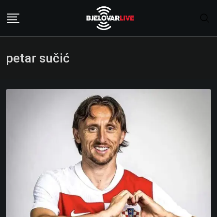
Skip
to
content
petar sučić