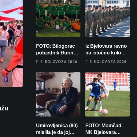
FOTO: Bilogorac
Iz Bjelovara ravno
pobjednik Đurinog
na istočno krilo
memorijala
NATO-a: Evo kamo
6. KOLOVOZA 2026.
5. KOLOVOZA 2026.
odlazi 82 hrvatska
vojnika i 6
vojnikinja
užu
Umirovljenica (80)
FOTO: Momčad
mislila je da joj
NK Bjelovara