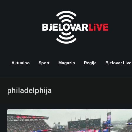
Skip
to
content
Aktualno
Sport
Magazin
Regija
Bjelovar.live
philadelphija