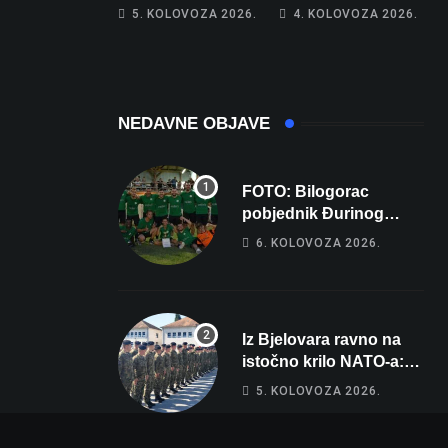
piše kći pa ostala
poprima jesenski
5. KOLOVOZA 2026.
4. KOLOVOZA 2026.
bez 1000 eura
izgled
NEDAVNE OBJAVE
FOTO: Bilogorac
pobjednik Đurinog
memorijala
6. KOLOVOZA 2026.
Iz Bjelovara ravno na
istočno krilo NATO-a:
Evo kamo odlazi 82
5. KOLOVOZA 2026.
hrvatska vojnika i 6
vojnikinja