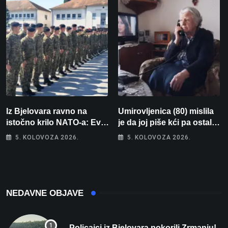
POSKOK 3
Iz Bjelovara ravno na
Umirovljenica (80) mislila
istočno krilo NATO-a: Evo
je da joj piše kći pa ostala
kamo odlazi 82 hrvatska
bez 1000 eura
5. KOLOVOZA 2026.
5. KOLOVOZA 2026.
vojnika i 6 vojnikinja
NEDAVNE OBJAVE
Policajci iz Bjelovara pokorili Zrmanju!