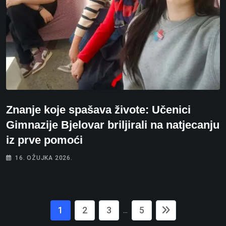
Znanje koje spašava živote: Učenici
Gimnazije Bjelovar briljirali na natjecanju
iz prve pomoći
16. OŽUJKA 2026.
1
2
3
5
...