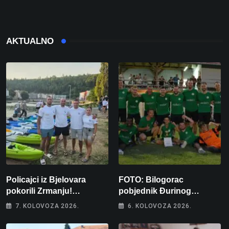
AKTUALNO
Policajci iz Bjelovara
FOTO: Bilogorac
pokorili Zrmanju!
pobjednik Đurinog
Magdalena i Tomislav
memorijala
7. KOLOVOZA 2026.
6. KOLOVOZA 2026.
osvojili zlato na
zahtjevnom Kajak kupu