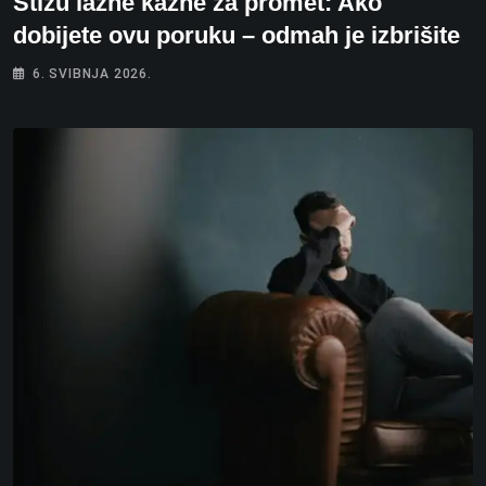
Stižu lažne kazne za promet: Ako
dobijete ovu poruku – odmah je izbrišite
6. SVIBNJA 2026.