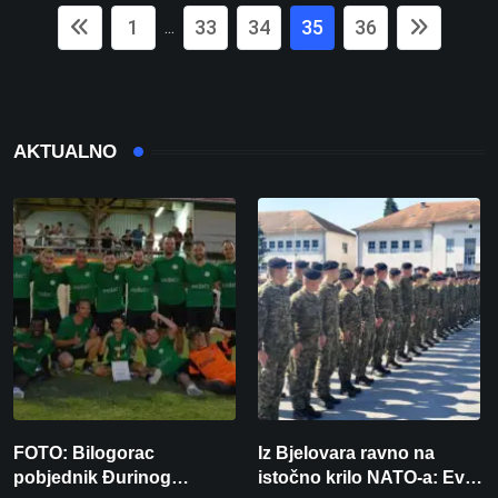
1
33
34
35
36
...
AKTUALNO
FOTO: Bilogorac
Iz Bjelovara ravno na
pobjednik Đurinog
istočno krilo NATO-a: Evo