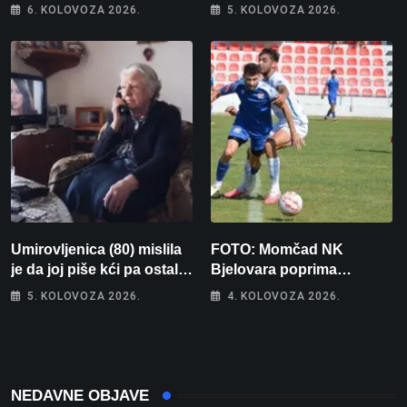
memorijala
kamo odlazi 82 hrvatska
6. KOLOVOZA 2026.
5. KOLOVOZA 2026.
vojnika i 6 vojnikinja
Umirovljenica (80) mislila
FOTO: Momčad NK
je da joj piše kći pa ostala
Bjelovara poprima
bez 1000 eura
jesenski izgled
5. KOLOVOZA 2026.
4. KOLOVOZA 2026.
NEDAVNE OBJAVE