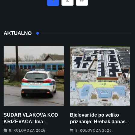
AKTUALNO
SUDAR VLAKOVA KOD
Bjelovar ide po veliko
KRIŽEVACA: Ima
priznanje: Hrebak danas u
ozlijeđenih, jedna osoba
Parizu predstavlja
8. KOLOVOZA 2026.
8. KOLOVOZA 2026.
odvezena helikopterom
Wellovar za domaćina