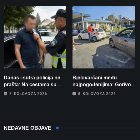
Europskog prvenstva
Danas i sutra policija ne
Bjelovarčani među
prašta: Na cestama su
najpogođenijima: Gorivo
posebno na meti ovi
im pojede gotovo 6 posto
8. KOLOVOZA 2026.
8. KOLOVOZA 2026.
prekršaji
plaće
NEDAVNE OBJAVE