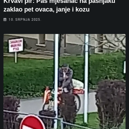
Krvavi pir: Pas mješanac na pašnjaku
zaklao pet ovaca, janje i kozu
10. SRPNJA 2025.