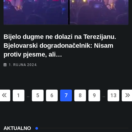
Bijelo dugme ne dolazi na Terezijanu.
Bjelovarski dogradonačelnik: Nisam
protiv pjesme, ali…
1. RUJNA 2024.
1
5
6
7
8
9
13
...
...
AKTUALNO