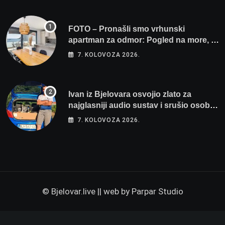
FOTO – Pronašli smo vrhunski
apartman za odmor: Pogled na more, tri
spavaće sobe i terasa koja osvaja
7. KOLOVOZA 2026.
Ivan iz Bjelovara osvojio zlato za
najglasniji audio sustav i srušio osobni
rekord od čak 145,9 dB!
7. KOLOVOZA 2026.
© Bjelovar.live || web by
Parpar Studio