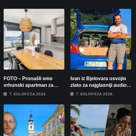
FOTO – Pronašli smo
Ivan iz Bjelovara osvojio
vrhunski apartman za
zlato za najglasniji audio
odmor: Pogled na more, tri
sustav i srušio osobni
7. KOLOVOZA 2026.
7. KOLOVOZA 2026.
spavaće sobe i terasa koja
rekord od čak 145,9 dB!
osvaja