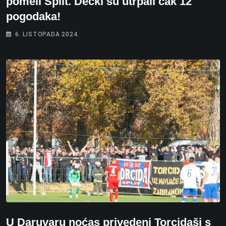
pomeli Split. Dečki su utrpali čak 12
pogodaka!
6. LISTOPADA 2024.
U Daruvaru noćas privedeni Torcidaši s