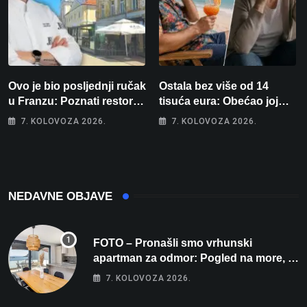
Ovo je bio posljednji ručak
Ostala bez više od 14
u Franzu: Poznati restoran
tisuća eura: Obećao joj
otišao u povijest, a
auto za tjedan dana, a
7. KOLOVOZA 2026.
7. KOLOVOZA 2026.
Michelinov chef sprema
zatim izmišljao opravdanja
veliko iznenađenje za
Bjelovar
NEDAVNE OBJAVE
FOTO – Pronašli smo vrhunski
apartman za odmor: Pogled na more, tri
spavaće sobe i terasa koja osvaja
7. KOLOVOZA 2026.