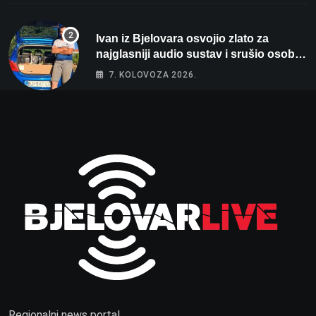
Ivan iz Bjelovara osvojio zlato za
najglasniji audio sustav i srušio osobni
rekord od čak 145,9 dB!
7. KOLOVOZA 2026.
Regionalni news portal