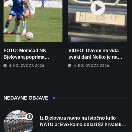
FOTO: Momčad NK
VIDEO: Ovo se ne viđa
Bjelovara poprima
svaki dan! Netko je na
jesenski izgled
auto stavio – ručno
4. KOLOVOZA 2026.
4. KOLOVOZA 2026.
nacrtanu registarsku
oznaku
NEDAVNE OBJAVE
Iz Bjelovara ravno na istočno krilo
NATO-a: Evo kamo odlazi 82 hrvatska
vojnika i 6 vojnikinja