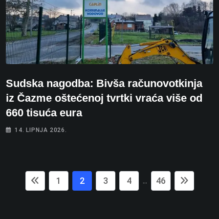
Sudska nagodba: Bivša računovotkinja
iz Čazme oštećenoj tvrtki vraća više od
660 tisuća eura
14. LIPNJA 2026.
1
2
3
4
46
...