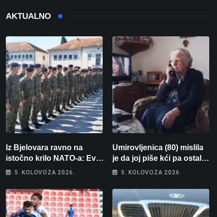
AKTUALNO
Iz Bjelovara ravno na
Umirovljenica (80) mislila
istočno krilo NATO-a: Evo
je da joj piše kći pa ostala
kamo odlazi 82 hrvatska
bez 1000 eura
5. KOLOVOZA 2026.
5. KOLOVOZA 2026.
vojnika i 6 vojnikinja