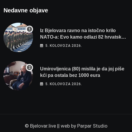
Nedavne objave
Iz Bjelovara ravno na istočno krilo
NATO-a: Evo kamo odlazi 82 hrvatska
vojnika i 6 vojnikinja
5. KOLOVOZA 2026.
Umirovljenica (80) mislila je da joj piše
kći pa ostala bez 1000 eura
5. KOLOVOZA 2026.
© Bjelovar.live || web by
Parpar Studio