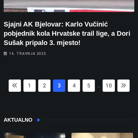
Sjajni AK Bjelovar: Karlo Vučinić
pobjednik kola Hrvatske trail lige, a Dori
Sušak pripalo 3. mjesto!
16. TRAVNJA 2025.
1
2
3
4
5
10
...
AKTUALNO