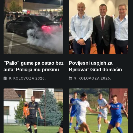
”Palio” gume pa ostao bez
Povijesni uspjeh za
auta: Policija mu prekinula
Bjelovar: Grad domaćin
”show” na parkingu u
Europskog juniorskog
9. KOLOVOZA 2026.
9. KOLOVOZA 2026.
Bjelovaru
prvenstva u plivanju 2027!