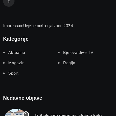
Impressum
Uvjeti korištenja
Izbori 2024.
Kategorije
Aktualno
Bjelovar.live TV
Magazin
Regija
Sport
Nedavne objave
Iz Bjelovara ravno na istočno krilo