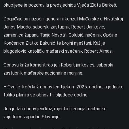
okupljene je pozdravila predsjednica Vijeća Zlata Berkeš.
Događaju su nazočili generalni konzul Mađarske u Hrvatskoj
Janos Magdo, saborski zastupnik Robert Janković,
zamjenica župana Tanja Novotni Golubić, načelnik Općine
Končanica Zlatko Bakunić te brojni mještani. Križ je
blagoslovio katolički mađarski svećenik Robert Almasi.
Obnovu križa komentirao je i Robert jankovics, saborski
zastupnik mađarske nacionalne manjine.
– Ovo je treći križ obnovljen tijekom 2025. godine, a jednako
toliko planira se obnoviti i sljedeće godine.
Još jedan obnovljeni križ, mjesto sjećanja mađarske
zajednice zapadne Slavonije…