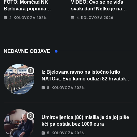
FOTO: Momčad NK
VIDEO: Ovo se ne viđa
Bjelovara poprima
svaki dan! Netko je na
jesenski izgled
auto stavio – ručno
4. KOLOVOZA 2026.
4. KOLOVOZA 2026.
nacrtanu registarsku
oznaku
NEDAVNE OBJAVE
Iz Bjelovara ravno na istočno krilo
NATO-a: Evo kamo odlazi 82 hrvatska
vojnika i 6 vojnikinja
5. KOLOVOZA 2026.
Umirovljenica (80) mislila je da joj piše
kći pa ostala bez 1000 eura
5. KOLOVOZA 2026.