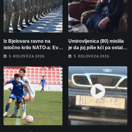
Iz Bjelovara ravno na
Umirovljenica (80) mislila
istočno krilo NATO-a: Evo
je da joj piše kći pa ostala
kamo odlazi 82 hrvatska
bez 1000 eura
5. KOLOVOZA 2026.
5. KOLOVOZA 2026.
vojnika i 6 vojnikinja