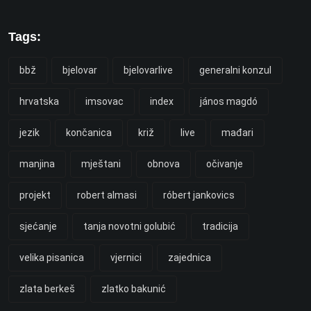
Tags:
bbž
bjelovar
bjelovarlive
generalni konzul
hrvatska
imsovac
index
jános magdó
jezik
končanica
križ
live
mađari
manjina
mještani
obnova
očivanje
projekt
robert almasi
róbert jankovics
sjećanje
tanja novotni golubić
tradicija
velika pisanica
vjernici
zajednica
zlata berkeš
zlatko bakunić