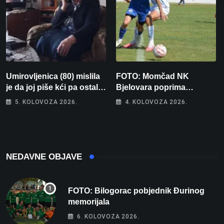
Umirovljenica (80) mislila
FOTO: Momčad NK
je da joj piše kći pa ostala
Bjelovara poprima
bez 1000 eura
jesenski izgled
5. KOLOVOZA 2026.
4. KOLOVOZA 2026.
NEDAVNE OBJAVE
FOTO: Bilogorac pobjednik Đurinog
memorijala
6. KOLOVOZA 2026.