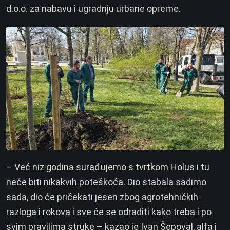
d.o.o. za nabavu i ugradnju urbane opreme.
– Već niz godina surađujemo s tvrtkom Holus i tu
neće biti nikakvih poteškoća. Dio stabala sadimo
sada, dio će pričekati jesen zbog agrotehničkih
razloga i rokova i sve će se odraditi kako treba i po
svim pravilima struke – kazao je Ivan Šepoval, alfa i