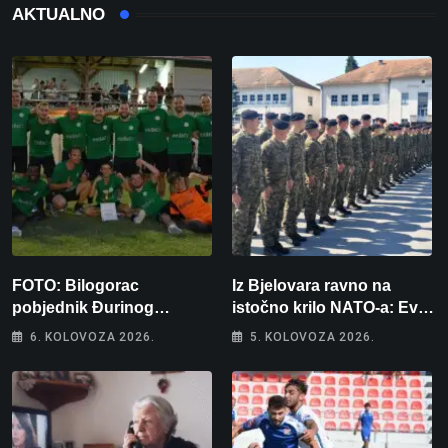
AKTUALNO
FOTO: Bilogorac
Iz Bjelovara ravno na
pobjednik Đurinog
istočno krilo NATO-a: Evo
memorijala
kamo odlazi 82 hrvatska
6. KOLOVOZA 2026.
5. KOLOVOZA 2026.
vojnika i 6 vojnikinja