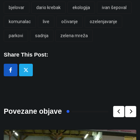
bjelovar
dario krebak
ekologija
ivan šepoval
komunalac
live
očivanje
ozelenjavanje
parkovi
sadnja
zelena mreža
Share This Post:
Povezane objave