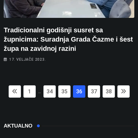
Tradicionalni godišnji susret sa
župnicima: Suradnja Grada Čazme i šest
župa na zavidnoj razini
17. VELJAČE 2023.
1
34
35
36
37
38
...
AKTUALNO