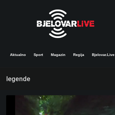
Skip
to
content
Aktualno
Sport
Magazin
Regija
Bjelovar.live
legende