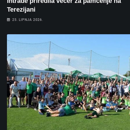
Intrade priredila večer za pamćenje na
Terezijani
25. LIPNJA 2026.