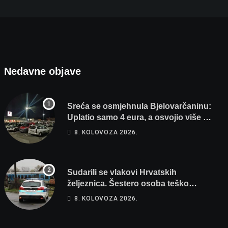
Nedavne objave
Sreća se osmjehnula Bjelovarčaninu:
Uplatio samo 4 eura, a osvojio više od
80 tisuća eura
8. KOLOVOZA 2026.
Sudarili se vlakovi Hrvatskih
željeznica. Šestero osoba teško
ozlijeđeno, mlađa žena na intenzivnoj
8. KOLOVOZA 2026.