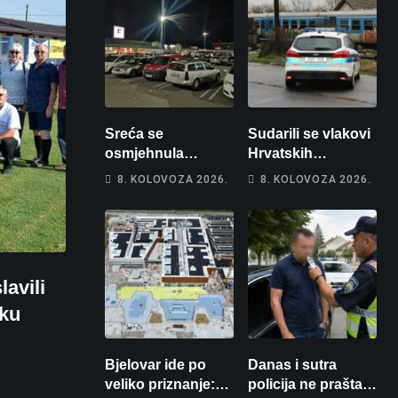
Sreća se
Sudarili se vlakovi
osmjehnula
Hrvatskih
Bjelovarčaninu:
željeznica. Šestero
8. KOLOVOZA 2026.
8. KOLOVOZA 2026.
Uplatio samo 4
osoba teško
eura, a osvojio
ozlijeđeno, mlađa
više od 80 tisuća
žena na
eura
intenzivnoj
avili
čku
Bjelovar ide po
Danas i sutra
veliko priznanje:
policija ne prašta: