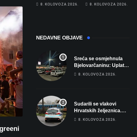
Hrebak danas u
Na cestama su
8. KOLOVOZA 2026.
8. KOLOVOZA 2026.
Parizu predstavlja
posebno na meti
Wellovar za
ovi prekršaji
domaćina
Europskog
prvenstva
NEDAVNE OBJAVE
Sreća se osmjehnula
Bjelovarčaninu: Uplatio
samo 4 eura, a osvojio
8. KOLOVOZA 2026.
više od 80 tisuća eura
Sudarili se vlakovi
Hrvatskih željeznica.
Šestero osoba teško
8. KOLOVOZA 2026.
ozlijeđeno, mlađa žena
rgreeni
na intenzivnoj