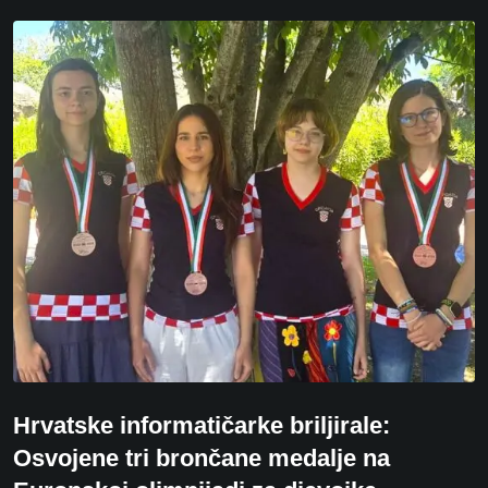
Hrvatske informatičarke briljirale:
Osvojene tri brončane medalje na