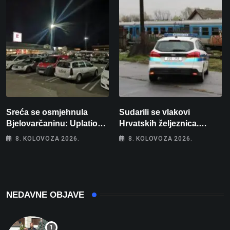
Sreća se osmjehnula
Sudarili se vlakovi
Bjelovarčaninu: Uplatio
Hrvatskih željeznica.
samo 4 eura, a osvojio
Šestero osoba teško
8. KOLOVOZA 2026.
8. KOLOVOZA 2026.
više od 80 tisuća eura
ozlijeđeno, mlađa žena na
intenzivnoj
NEDAVNE OBJAVE