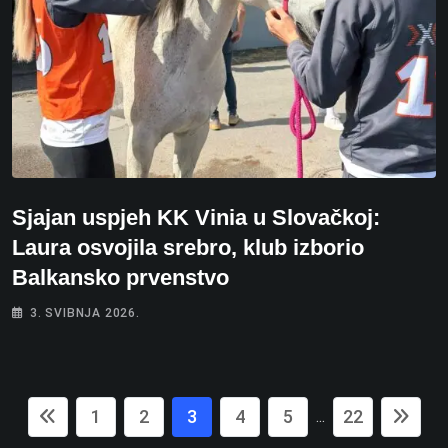
Sjajan uspjeh KK Vinia u Slovačkoj:
Laura osvojila srebro, klub izborio
Balkansko prvenstvo
3. SVIBNJA 2026.
1
2
3
4
5
22
...