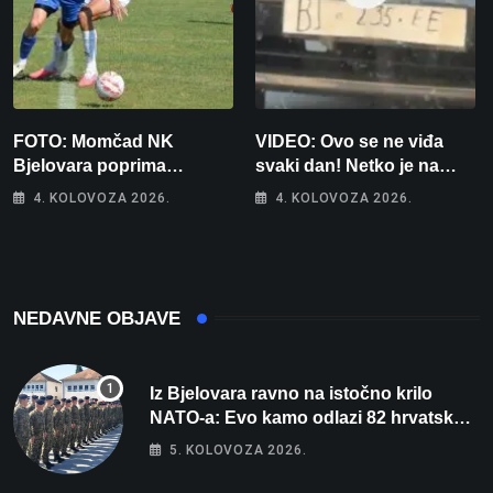
FOTO: Momčad NK
VIDEO: Ovo se ne viđa
Bjelovara poprima
svaki dan! Netko je na
jesenski izgled
auto stavio – ručno
4. KOLOVOZA 2026.
4. KOLOVOZA 2026.
nacrtanu registarsku
oznaku
NEDAVNE OBJAVE
Iz Bjelovara ravno na istočno krilo
NATO-a: Evo kamo odlazi 82 hrvatska
vojnika i 6 vojnikinja
5. KOLOVOZA 2026.