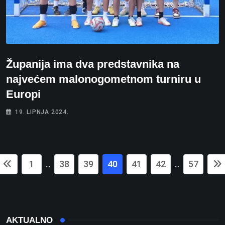
Županija ima dva predstavnika na
najvećem malonogometnom turniru u
Europi
19. LIPNJA 2024.
1
38
39
40
41
42
57
...
...
AKTUALNO