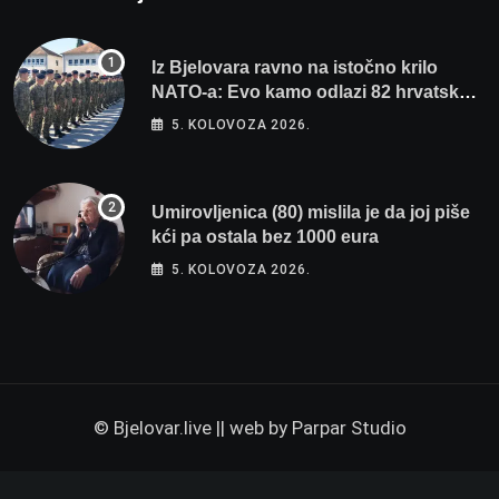
Iz Bjelovara ravno na istočno krilo
NATO-a: Evo kamo odlazi 82 hrvatska
vojnika i 6 vojnikinja
5. KOLOVOZA 2026.
Umirovljenica (80) mislila je da joj piše
kći pa ostala bez 1000 eura
5. KOLOVOZA 2026.
© Bjelovar.live || web by
Parpar Studio