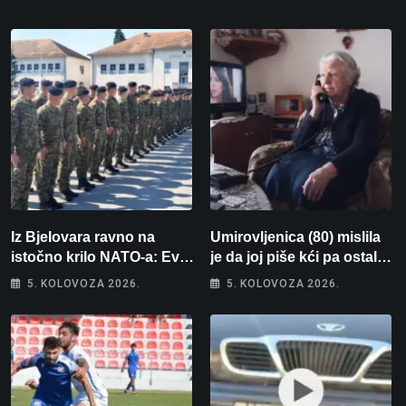
Iz Bjelovara ravno na
Umirovljenica (80) mislila
istočno krilo NATO-a: Evo
je da joj piše kći pa ostala
kamo odlazi 82 hrvatska
bez 1000 eura
5. KOLOVOZA 2026.
5. KOLOVOZA 2026.
vojnika i 6 vojnikinja