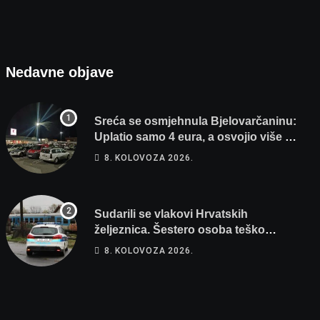
Nedavne objave
Sreća se osmjehnula Bjelovarčaninu:
Uplatio samo 4 eura, a osvojio više od
80 tisuća eura
8. KOLOVOZA 2026.
Sudarili se vlakovi Hrvatskih
željeznica. Šestero osoba teško
ozlijeđeno, mlađa žena na intenzivnoj
8. KOLOVOZA 2026.