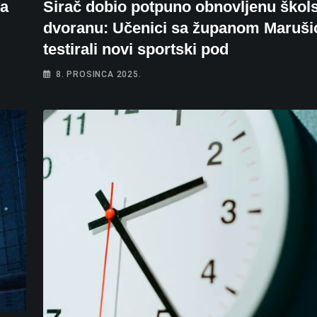
ma
Sirač dobio potpuno obnovljenu škol
dvoranu: Učenici sa županom Maruš
testirali novi sportski pod
8. PROSINCA 2025.