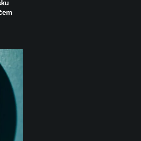
sku
ićem