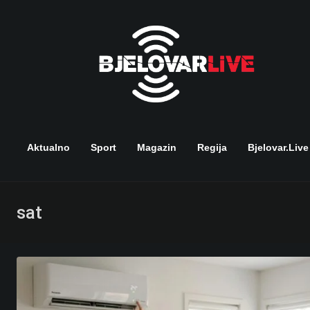
Skip
to
content
Aktualno
Sport
Magazin
Regija
Bjelovar.live
sat