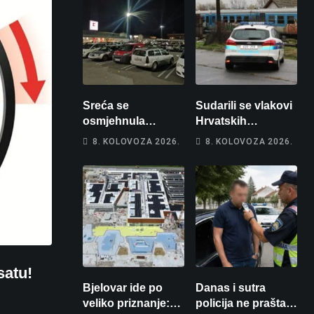
Sreća se
Sudarili se vlakovi
osmjehnula
Hrvatskih
Bjelovarčaninu:
željeznica. Šestero
8. KOLOVOZA 2026.
8. KOLOVOZA 2026.
Uplatio samo 4
osoba teško
eura, a osvojio
ozlijeđeno, mlađa
više od 80 tisuća
žena na
eura
intenzivnoj
satu!
Bjelovar ide po
Danas i sutra
veliko priznanje:
policija ne prašta: