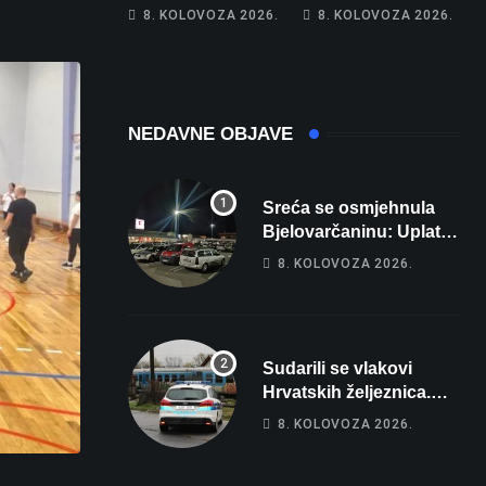
Hrebak danas u
Na cestama su
8. KOLOVOZA 2026.
8. KOLOVOZA 2026.
Parizu predstavlja
posebno na meti
Wellovar za
ovi prekršaji
domaćina
Europskog
prvenstva
NEDAVNE OBJAVE
Sreća se osmjehnula
Bjelovarčaninu: Uplatio
samo 4 eura, a osvojio
8. KOLOVOZA 2026.
više od 80 tisuća eura
Sudarili se vlakovi
Hrvatskih željeznica.
Šestero osoba teško
8. KOLOVOZA 2026.
ozlijeđeno, mlađa žena
na intenzivnoj