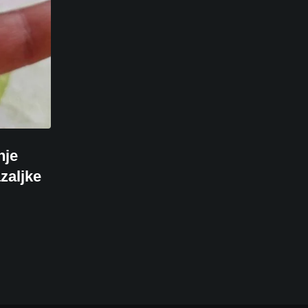
nje
zaljke