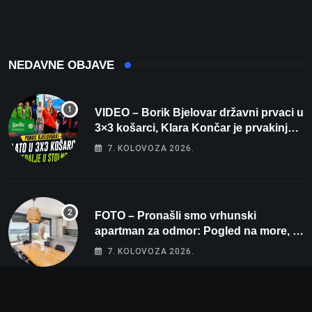
veliko iznenađenje za
Bjelovar
NEDAVNE OBJAVE
VIDEO – Borik Bjelovar državni prvaci u
3×3 košarci, Klara Končar je prvakinja
Hrvatske u stolnom tenisu!
7. KOLOVOZA 2026.
FOTO – Pronašli smo vrhunski
apartman za odmor: Pogled na more, tri
spavaće sobe i terasa koja osvaja
7. KOLOVOZA 2026.