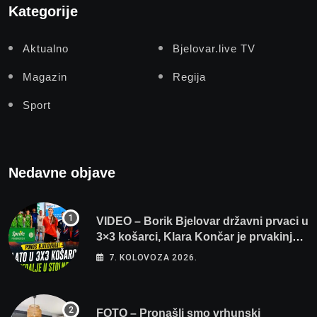
Kategorije
Aktualno
Bjelovar.live TV
Magazin
Regija
Sport
Nedavne objave
VIDEO – Borik Bjelovar državni prvaci u
3×3 košarci, Klara Končar je prvakinja
Hrvatske u stolnom tenisu!
7. KOLOVOZA 2026.
FOTO – Pronašli smo vrhunski