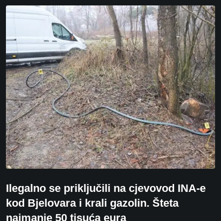
Ilegalno se priključili na cjevovod INA-e
kod Bjelovara i krali gazolin. Šteta
najmanje 50 tisuća eura