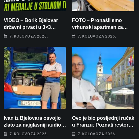
VIDEO – Borik Bjelovar
FOTO – Pronašli smo
državni prvaci u 3×3
vrhunski apartman za
košarci, Klara Končar je
odmor: Pogled na more, tri
7. KOLOVOZA 2026.
7. KOLOVOZA 2026.
prvakinja Hrvatske u
spavaće sobe i terasa koja
stolnom tenisu!
osvaja
Ivan iz Bjelovara osvojio
Ovo je bio posljednji ručak
zlato za najglasniji audio
u Franzu: Poznati restoran
sustav i srušio osobni
otišao u povijest, a
7. KOLOVOZA 2026.
7. KOLOVOZA 2026.
rekord od čak 145,9 dB!
Michelinov chef sprema