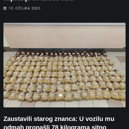
10. OŽUJKA 2025.
Zaustavili starog znanca: U vozilu mu
odmah pronašli 78 kilograma sitno