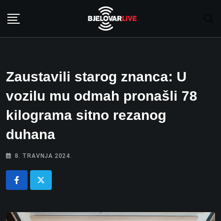
Skip
to
content
Zaustavili starog znanca: U
vozilu mu odmah pronašli 78
kilograma sitno rezanog
duhana
8. TRAVNJA 2024.