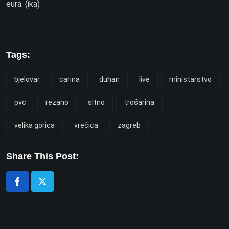
eura. (ika)
Tags:
bjelovar
carina
duhan
live
ministarstvo
pvc
rezano
sitno
trošarina
velika gorica
vrećica
zagreb
Share This Post: