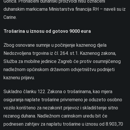
Gorica. Pronađeni duhanski proizvodi nisu označeni
duhanskim markicama Ministarstva financija RH – naveli su iz
Carine.
Trošarina u iznosu od gotovo 9000 eura
Zbog osnovane sumnje u počinjenje kaznenog djela
Nedozvoljena trgovina iz čl. 264. st.1. Kaznenog zakona,
Služba za mobilne jedinice Zagreb će protiv osumnjičenog
nadležnom općinskom državnom odvjetništvu podnijeti
kaznenu prijavu.
Sukladno članku 122. Zakona o trošarinama, kao mjera
osiguranja naplate trošarine privremeno je oduzeto osobno
vozilo korišteno za nezakonit prijevoz i skladištenje sitno
rezanog duhana. Nadležnom carinskom uredu bit će
podnesen zahtjev za naplatu trošarine u iznosu od 8.903,70