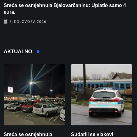
Sreća se osmjehnula Bjelovarčaninu: Uplatio samo 4
S
eura,
t
8. KOLOVOZA 2026.
AKTUALNO
Sreća se osmjehnula
Sudarili se vlakovi