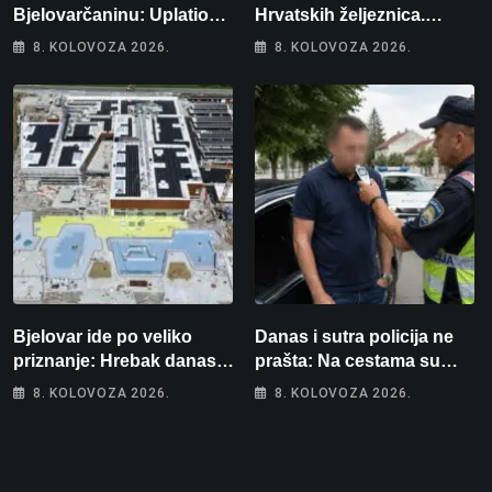
Bjelovarčaninu: Uplatio
Hrvatskih željeznica.
samo 4 eura, a osvojio
Šestero osoba teško
8. KOLOVOZA 2026.
8. KOLOVOZA 2026.
više od 80 tisuća eura
ozlijeđeno, mlađa žena na
intenzivnoj
Bjelovar ide po veliko
Danas i sutra policija ne
priznanje: Hrebak danas u
prašta: Na cestama su
Parizu predstavlja
posebno na meti ovi
8. KOLOVOZA 2026.
8. KOLOVOZA 2026.
Wellovar za domaćina
prekršaji
Europskog prvenstva