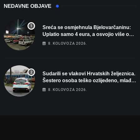
NEDAVNE OBJAVE
Sreća se osmjehnula Bjelovarčaninu:
Uplatio samo 4 eura, a osvojio više od
80 tisuća eura
8. KOLOVOZA 2026.
Sudarili se vlakovi Hrvatskih željeznica.
Šestero osoba teško ozlijeđeno, mlađa
žena na intenzivnoj
8. KOLOVOZA 2026.