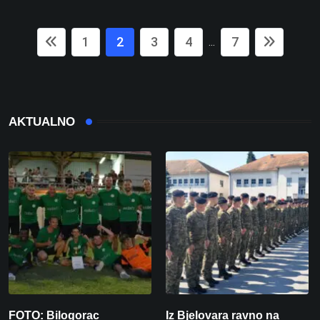
1
2
3
4
7
...
AKTUALNO
FOTO: Bilogorac
Iz Bjelovara ravno na