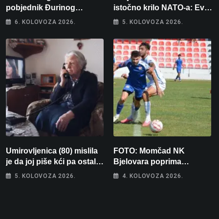
pobjednik Đurinog
istočno krilo NATO-a: Evo
memorijala
kamo odlazi 82 hrvatska
6. KOLOVOZA 2026.
5. KOLOVOZA 2026.
vojnika i 6 vojnikinja
Umirovljenica (80) mislila
FOTO: Momčad NK
je da joj piše kći pa ostala
Bjelovara poprima
bez 1000 eura
jesenski izgled
5. KOLOVOZA 2026.
4. KOLOVOZA 2026.