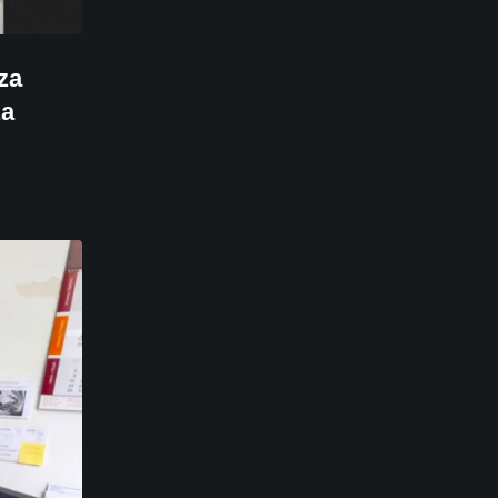
za
za