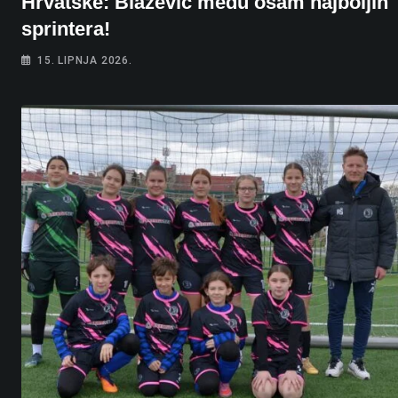
Hrvatske: Blažević među osam najboljih
sprintera!
15. LIPNJA 2026.