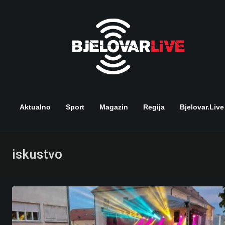
Skip
to
content
Aktualno
Sport
Magazin
Regija
Bjelovar.live
iskustvo