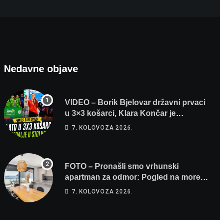
Nedavne objave
VIDEO – Borik Bjelovar državni prvaci
u 3×3 košarci, Klara Končar je
prvakinja Hrvatske u stolnom tenisu!
7. KOLOVOZA 2026.
FOTO – Pronašli smo vrhunski
apartman za odmor: Pogled na more,
tri spavaće sobe i terasa koja osvaja
7. KOLOVOZA 2026.