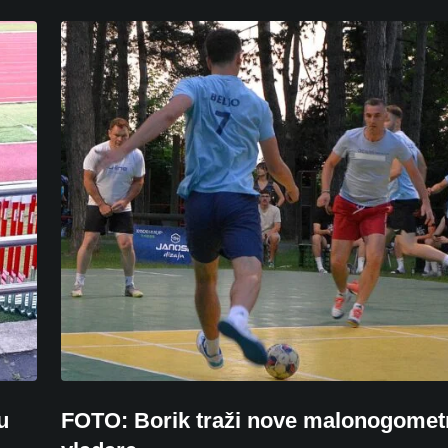
u
FOTO: Borik traži nove malonogomet