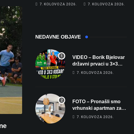
najglasniji audio
Franzu: Poznati
7. KOLOVOZA 2026.
7. KOLOVOZA 2026.
sustav i srušio
restoran otišao u
osobni rekord od
povijest, a
čak 145,9 dB!
Michelinov chef
sprema veliko
iznenađenje za
NEDAVNE OBJAVE
Bjelovar
VIDEO – Borik Bjelovar
državni prvaci u 3×3
košarci, Klara Končar je
7. KOLOVOZA 2026.
prvakinja Hrvatske u
stolnom tenisu!
FOTO – Pronašli smo
vrhunski apartman za
odmor: Pogled na
7. KOLOVOZA 2026.
more, tri spavaće sobe i
ne
terasa koja osvaja