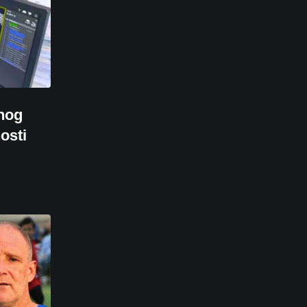
nog
osti