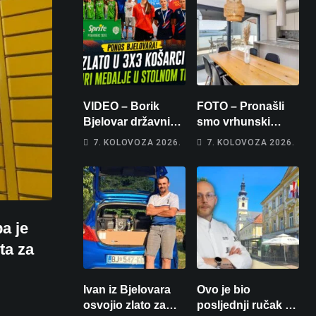
VIDEO – Borik
FOTO – Pronašli
Bjelovar državni
smo vrhunski
prvaci u 3×3
apartman za
7. KOLOVOZA 2026.
7. KOLOVOZA 2026.
košarci, Klara
odmor: Pogled na
Končar je
more, tri spavaće
prvakinja Hrvatske
sobe i terasa koja
u stolnom tenisu!
osvaja
a je
ta za
Ivan iz Bjelovara
Ovo je bio
osvojio zlato za
posljednji ručak u