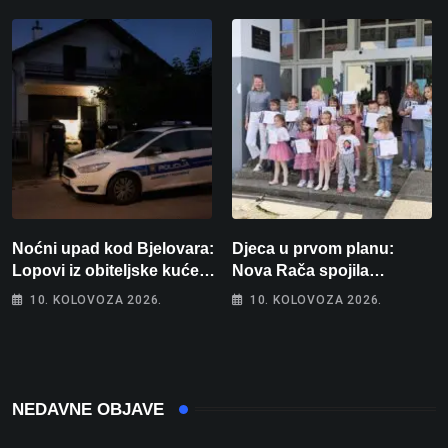
Noćni upad kod Bjelovara:
Djeca u prvom planu:
Lopovi iz obiteljske kuće
Nova Rača spojila
odnijeli novac i zlato
nogomet, programiranje,
10. KOLOVOZA 2026.
10. KOLOVOZA 2026.
engleski i folklor u jedan
projekt
NEDAVNE OBJAVE