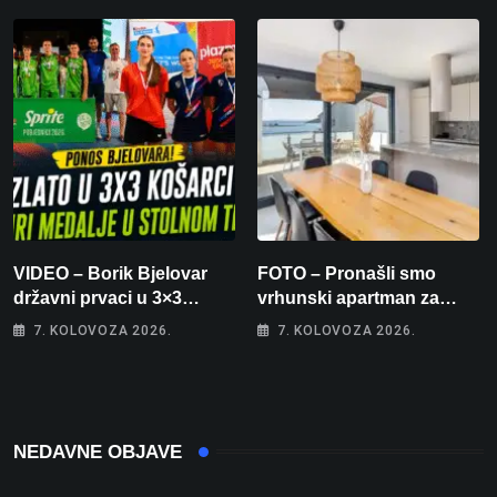
VIDEO – Borik Bjelovar
FOTO – Pronašli smo
državni prvaci u 3×3
vrhunski apartman za
košarci, Klara Končar je
odmor: Pogled na more, tri
7. KOLOVOZA 2026.
7. KOLOVOZA 2026.
prvakinja Hrvatske u
spavaće sobe i terasa koja
stolnom tenisu!
osvaja
NEDAVNE OBJAVE