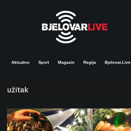
Skip
to
content
Aktualno
Sport
Magazin
Regija
Bjelovar.live
užitak