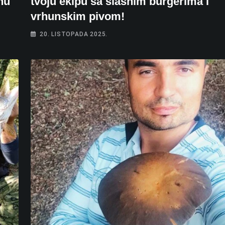
nu
tvoju ekipu sa slasnim burgerima i
vrhunskim pivom!
20. LISTOPADA 2025.