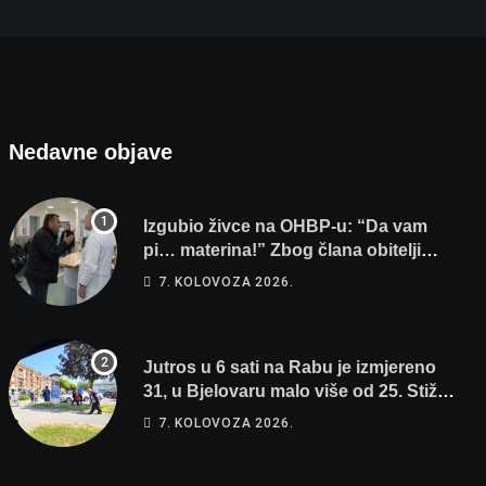
Nedavne objave
Izgubio živce na OHBP-u: “Da vam
pi… materina!” Zbog člana obitelji
vrijeđao i vikao na djelatnike
7. KOLOVOZA 2026.
Jutros u 6 sati na Rabu je izmjereno
31, u Bjelovaru malo više od 25. Stiže
nam promjena vremena
7. KOLOVOZA 2026.