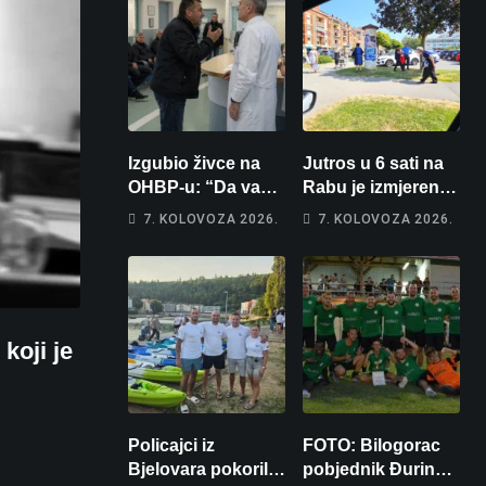
Izgubio živce na
Jutros u 6 sati na
OHBP-u: “Da vam
Rabu je izmjereno
pi… materina!”
31, u Bjelovaru
7. KOLOVOZA 2026.
7. KOLOVOZA 2026.
Zbog člana obitelji
malo više od 25.
vrijeđao i vikao na
Stiže nam
djelatnike
promjena vremena
koji je
Policajci iz
FOTO: Bilogorac
Bjelovara pokorili
pobjednik Đurinog