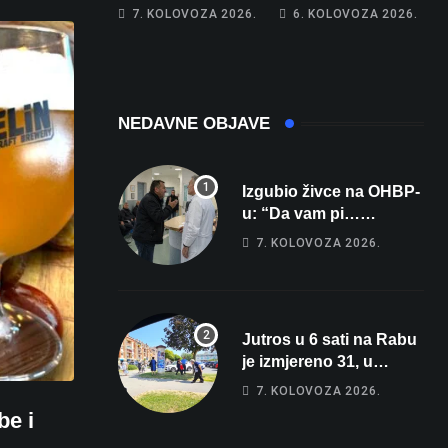
Zrmanju!
memorijala
7. KOLOVOZA 2026.
6. KOLOVOZA 2026.
Magdalena i
Tomislav osvojili
zlato na
zahtjevnom Kajak
kupu POSKOK 3
NEDAVNE OBJAVE
Izgubio živce na OHBP-
u: “Da vam pi…
materina!” Zbog člana
7. KOLOVOZA 2026.
obitelji vrijeđao i vikao
na djelatnike
Jutros u 6 sati na Rabu
je izmjereno 31, u
Bjelovaru malo više od
7. KOLOVOZA 2026.
25. Stiže nam promjena
be i
vremena